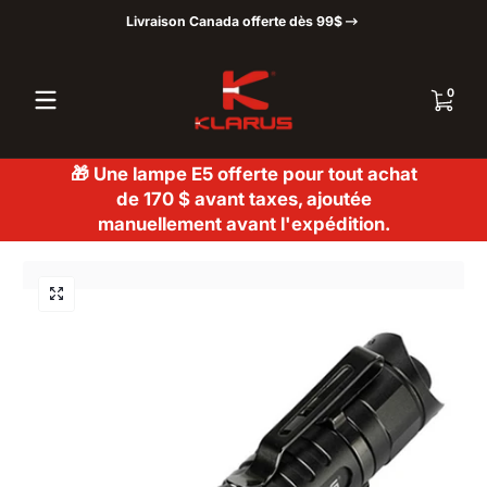
Livraison Canada offerte dès 99$
Passer au contenu
0 articl
0
🎁 Une lampe E5 offerte pour tout achat
de 170 $ avant taxes, ajoutée
manuellement avant l'expédition.