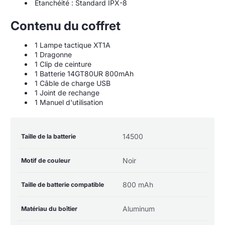
Étanchéité : Standard IPX-8
Contenu du coffret
1 Lampe tactique XT1A
1 Dragonne
1 Clip de ceinture
1 Batterie 14GT80UR 800mAh
1 Câble de charge USB
1 Joint de rechange
1 Manuel d'utilisation
Table
Nom de la
Valeur de la
14500
Taille de la batterie
des
spécification
spécification
spécifications
du
Noir
Motif de couleur
produit
800 mAh
Taille de batterie compatible
Aluminum
Matériau du boîtier