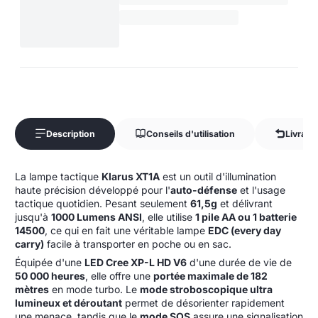
Description
Conseils d'utilisation
Livrais
La lampe tactique
Klarus XT1A
est un outil d'illumination
haute précision développé pour l'
auto-défense
et l'usage
tactique quotidien. Pesant seulement
61,5g
et délivrant
jusqu'à
1000 Lumens ANSI
, elle utilise
1 pile AA ou 1 batterie
14500
, ce qui en fait une véritable lampe
EDC (every day
carry)
facile à transporter en poche ou en sac.
Équipée d'une
LED Cree XP-L HD V6
d'une durée de vie de
50 000 heures
, elle offre une
portée maximale de 182
mètres
en mode turbo. Le
mode stroboscopique ultra
lumineux et déroutant
permet de désorienter rapidement
une menace, tandis que le
mode SOS
assure une signalisation