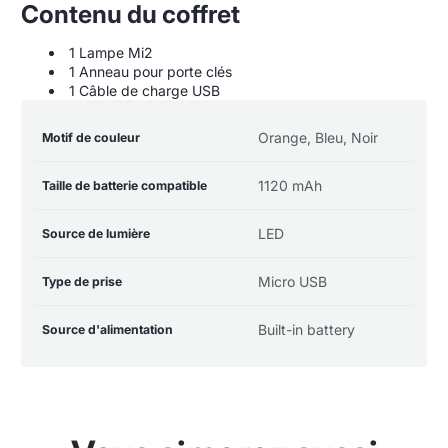
Contenu du coffret
1 Lampe Mi2
1 Anneau pour porte clés
1 Câble de charge USB
Table
Nom de la
Valeur de la
Orange, Bleu, Noir
Motif de couleur
des
spécification
spécification
spécifications
du
1120 mAh
Taille de batterie compatible
produit
LED
Source de lumière
Micro USB
Type de prise
Built-in battery
Source d'alimentation