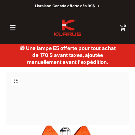
Livraison Canada offerte dès 99$
Passer au contenu
0 articl
0
🎁 Une lampe E5 offerte pour tout achat
de 170 $ avant taxes, ajoutée
manuellement avant l'expédition.