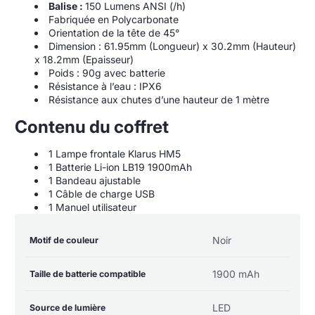
Balise :
150 Lumens ANSI (/h)
Fabriquée en Polycarbonate
Orientation de la tête de 45°
Dimension : 61.95mm (Longueur) x 30.2mm (Hauteur)
x 18.2mm (Epaisseur)
Poids : 90g avec batterie
Résistance à l’eau : IPX6
Résistance aux chutes d’une hauteur de 1 mètre
Contenu du coffret
1 Lampe frontale Klarus HM5
1 Batterie Li-ion LB19 1900mAh
1 Bandeau ajustable
1 Câble de charge USB
1 Manuel utilisateur
Table
Nom de la
Valeur de la
Noir
Motif de couleur
des
spécification
spécification
spécifications
du
1900 mAh
Taille de batterie compatible
produit
LED
Source de lumière