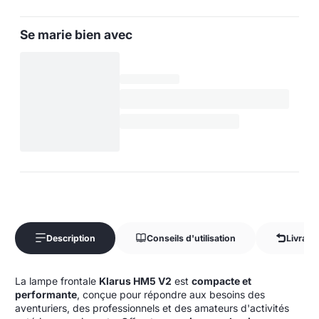
Se marie bien avec
Description
Conseils d'utilisation
Livrais
La lampe frontale
Klarus HM5 V2
est
compacte et
performante
, conçue pour répondre aux besoins des
aventuriers, des professionnels et des amateurs d'activités