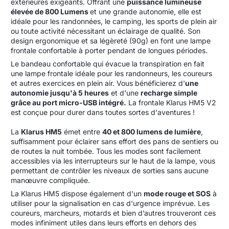
extérieures exigeants. Offrant une
puissance lumineuse
élevée de 800 Lumens
et une grande autonomie, elle est
idéale pour les randonnées, le camping, les sports de plein air
ou toute activité nécessitant un éclairage de qualité. Son
design ergonomique et sa légèreté (90g) en font une lampe
frontale confortable à porter pendant de longues périodes.
Le bandeau confortable qui évacue la transpiration en fait
une lampe frontale idéale pour les randonneurs, les coureurs
et autres exercices en plein air. Vous bénéficierez d'
une
autonomie jusqu'à 5 heures
et d'une
recharge simple
grâce au port micro-USB intégré.
La frontale Klarus HM5 V2
est conçue pour durer dans toutes sortes d'aventures !
La
Klarus HM5
émet entre
40 et 800 lumens de lumière
,
suffisamment pour éclairer sans effort des pans de sentiers ou
de routes la nuit tombée. Tous les modes sont facilement
accessibles via les interrupteurs sur le haut de la lampe, vous
permettant de contrôler les niveaux de sorties sans aucune
manœuvre compliquée.
La Klarus HM5 dispose également d'un
mode rouge et SOS
à
utiliser pour la signalisation en cas d'urgence imprévue. Les
coureurs, marcheurs, motards et bien d’autres trouveront ces
modes infiniment utiles dans leurs efforts en dehors des