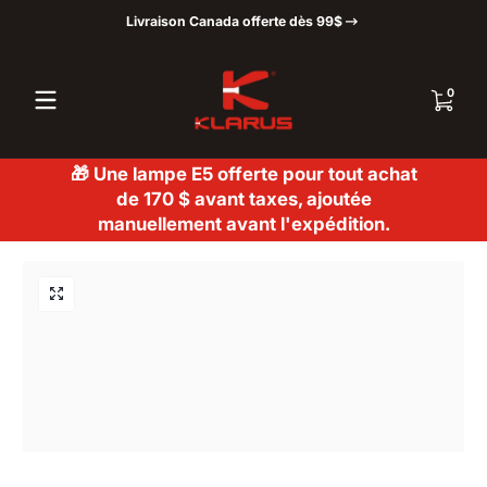
Livraison Canada offerte dès 99$
Passer au contenu
0 articl
0
🎁 Une lampe E5 offerte pour tout achat
de 170 $ avant taxes, ajoutée
manuellement avant l'expédition.