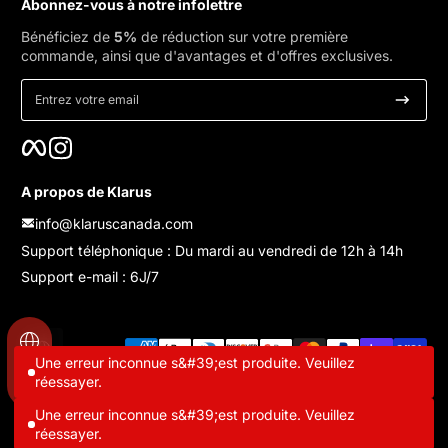
Abonnez-vous à notre infolettre
Bénéficiez de
5%
de réduction sur votre première
commande, ainsi que d'avantages et d'offres exclusives.
Entrez votre email
Facebook
Instagram
A propos de Klarus
info@klaruscanada.com
Support téléphonique : Du mardi au vendredi de 12h à 14h
Support e-mail : 6J/7
Méthodes de paiement
Localisation
Une erreur inconnue s&#39;est produite. Veuillez
réessayer.
© 2026,
KLARUS Canada
Une erreur inconnue s&#39;est produite. Veuillez
Politique de confidentialité
Politique de remboursement
Coordonnées
réessayer.
Politique d’expédition
Conditions d’utilisation