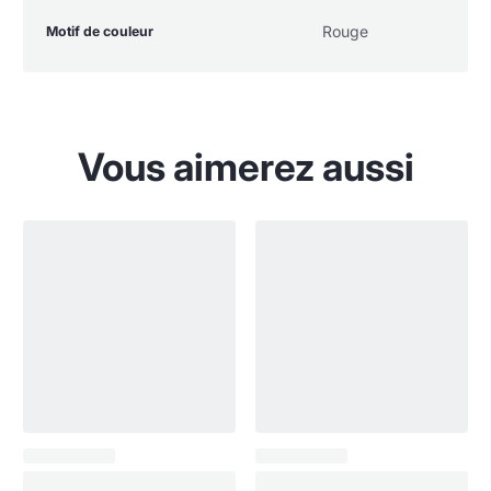
Table
Nom de la
Valeur de la
Rouge
Motif de couleur
des
spécification
spécification
spécifications
du
produit
Vous aimerez aussi