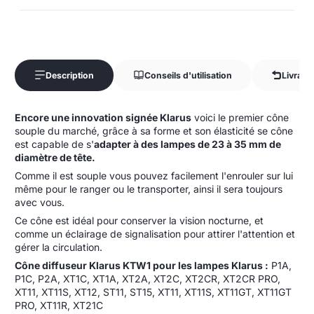
Description
Conseils d'utilisation
Livrais
Encore une innovation signée Klarus
voici le premier cône
souple du marché, grâce à sa forme et son élasticité se cône
est capable de s'
adapter à des lampes de 23 à 35 mm de
diamètre de tête.
Comme il est souple vous pouvez facilement l'enrouler sur lui
même pour le ranger ou le transporter, ainsi il sera toujours
avec vous.
Ce cône est idéal pour conserver la vision nocturne, et
comme un éclairage de signalisation pour attirer l'attention et
gérer la circulation.
Cône diffuseur Klarus KTW1 pour les lampes Klarus :
P1A,
P1C, P2A, XT1C, XT1A, XT2A, XT2C, XT2CR, XT2CR PRO,
XT11, XT11S, XT12, ST11, ST15, XT11, XT11S, XT11GT, XT11GT
PRO, XT11R, XT21C