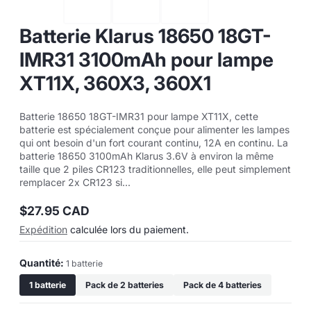
Batterie Klarus 18650 18GT-
IMR31 3100mAh pour lampe
XT11X, 360X3, 360X1
Batterie 18650 18GT-IMR31 pour lampe XT11X, cette
batterie est spécialement conçue pour alimenter les lampes
qui ont besoin d'un fort courant continu, 12A en continu. La
batterie 18650 3100mAh Klarus 3.6V à environ la même
taille que 2 piles CR123 traditionnelles, elle peut simplement
remplacer 2x CR123 si...
$27.95 CAD
Prix
Expédition
calculée lors du paiement.
normal
Quantité:
1 batterie
1 batterie
Pack de 2 batteries
Pack de 4 batteries