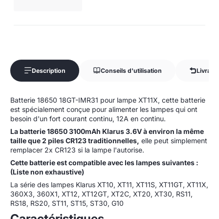
Description
Conseils d'utilisation
Livrais
Batterie 18650 18GT-IMR31 pour lampe XT11X, cette batterie
est spécialement conçue pour alimenter les lampes qui ont
besoin d'un fort courant continu, 12A en continu.
La batterie 18650 3100mAh Klarus 3.6V à environ la même
taille que 2 piles CR123 traditionnelles,
elle peut simplement
remplacer 2x CR123 si la lampe l'autorise.
Cette batterie est compatible avec les lampes suivantes :
(Liste non exhaustive)
La série des lampes Klarus XT10, XT11, XT11S, XT11GT, XT11X,
360X3, 360X1, XT12, XT12GT, XT2C, XT20, XT30, RS11,
RS18, RS20, ST11, ST15, ST30, G10
Caractéristiques