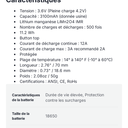
Tension : 3.6V (Pleine charge 4.2V)
Capacité : 3100mAh (donnée usine)
Lithium manganèse LiMn2O4 IMR
Nombre de charges et décharges : 500 fois
11.2 Wh
Button top
Courant de décharge continue : 12A
Courant de charge max : 3A recommandé 2A
Protégée
Plage de température : 14° à 140° F (-10° à 60°C)
Longueur : 2.76" / 70 mm
Diamètre : 0.73" / 18.6 mm
Poids : 2.08oz / 50g
Certifications : ANSI, CE, RoHs
Table
Nom de la
Valeur de la
Durée de vie élevée, Protection
Caractéristiques
des
spécification
spécification
de la batterie
contre les surcharges
spécifications
du
produit
Taille de la
18650
batterie