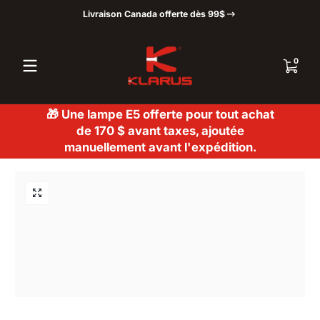
Livraison Canada offerte dès 99$
Passer au contenu
0 articl
0
🎁 Une lampe E5 offerte pour tout achat
de 170 $ avant taxes, ajoutée
manuellement avant l'expédition.