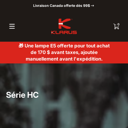
Livraison Canada offerte dès 99$
Passer au contenu
0 articl
0
🎁 Une lampe E5 offerte pour tout achat
de 170 $ avant taxes, ajoutée
manuellement avant l'expédition.
Série HC